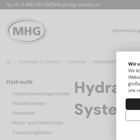
+41 71 990 09 09
info@mhg-schweiz.ch
Wärmeerzeu
Ersatzteile & Zubehör
Hydraulik
Hydraulische Weichen 
Wir 
Wir k
Websi
Hydraul
Hydraulik
großa
uns v
Fussbodenheizungsverteiler
Systemt
Modulheizkreise
Armaturen
Misch- und Stellantriebe
Expansionsgefässe