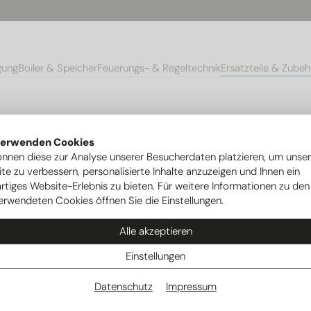
gung
Boiler & Speicher
Feuerungs- & Regeltechnik
Ersatzteile & Zubeh
& Systemtrennung
verwenden Cookies
önnen diese zur Analyse unserer Besucherdaten platzieren, um unse
te zu verbessern, personalisierte Inhalte anzuzeigen und Ihnen ein
ische Weichen &
rtiges Website-Erlebnis zu bieten. Für weitere Informationen zu den
erwendeten Cookies öffnen Sie die Einstellungen.
rennung
Alle akzeptieren
Einstellungen
Datenschutz
Impressum