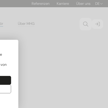
Referenzen
Karriere
Über uns
DE
ör
Über MHG
re
 von