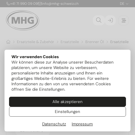
+41 71 990 09 09
info@mhg-schweiz.ch
DE
Ersatzteile & Zubehör
Ersatzteile
Brenner Öl
Ersatzteile M
Ersatzteile MHG DE
Wir verwenden Cookies
Wir können diese zur Analyse unserer Besucherdaten
platzieren, um unsere Website zu verbessern,
personalisierte Inhalte anzuzeigen und Ihnen ein
großartiges Website-Erlebnis zu bieten. Für weitere
Beliebtheit
Informationen zu den von uns verwendeten Cookies
öffnen Sie die Einstellungen.
95.21111-0049
Alle akzeptieren
Brennerhaube für DE 1.1-1.3
Einstellungen
Datenschutz
Impressum
Zum Artikel