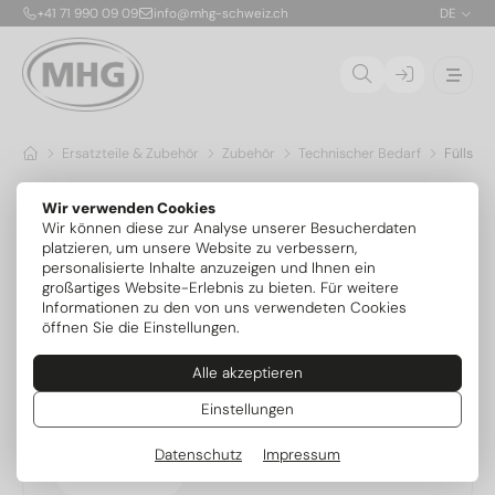
+41 71 990 09 09
info@mhg-schweiz.ch
DE
Ersatzteile & Zubehör
Zubehör
Technischer Bedarf
Füllsch
Füllschläuche
Wir verwenden Cookies
Wir können diese zur Analyse unserer Besucherdaten
platzieren, um unsere Website zu verbessern,
personalisierte Inhalte anzuzeigen und Ihnen ein
großartiges Website-Erlebnis zu bieten. Für weitere
Beliebtheit
Informationen zu den von uns verwendeten Cookies
öffnen Sie die Einstellungen.
30.610050
Alle akzeptieren
Füllschlauchset 5m kpl.
Einstellungen
Datenschutz
Impressum
Zum Artikel