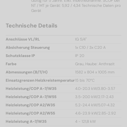
Gültig für 5 Jahre. Exkl. Inbetriebnahme. SCOP bei
NT / MT je Gerät: 5,92 / 4,34 Technische Daten pro
Gerät
Technische Details
Anschlüsse VL/RL
IG 5/4"
Absicherung Steuerung
1x C10 / 3x C20 A
Schutzklasse IP
IP 20
Farbe
Grau, Haube: Anthrazit
Abmessungen (B/T/H)
1582 x 804 x 1005 mm
Einsatzgrenzen Heizkreistemperatur
15 bis 70°C
Heizleistung/COP A-7/W35
4.0-20.3 kW/3.80-3.57
Heizleistung/COP A-7/W55
3.5-20.0 kW/2.17-2.43
Heizleistung/COP A2/W35
5.2-24.4 kW/5.07-4.32
Heizleistung/COP A2/W55
4.6-23.9 kW/2.85-2.92
Heizleistung A-7/W35
4 - 121,8 kW