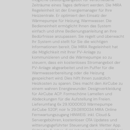
Zeiträume eines Tages definiert werden. Die MIRA
Regeleinheit ist der Energiemanager für Ihre
Heizzentrale. Er optimiert den Einsatz der
Wärmepumpe für Heizung, Warmwasser. Die
Bedieneinheit ermöglicht Ihnen das System
einfach und ohne Bedienungsanleitung an Ihre
Bedürfnisse anzupassen. Sie regelt und überwacht
Ihr System und stellt für Sie die wichtigen
Informationen bereit. Die MIRA Regeleinheit hat
die Möglichkeit mit Ihrer PV-Anlage zu
kommunizieren und die Wärmepumpe so zu
steuern, dass ein kostenloses Stromangebot der
PV-Anlage abgearbeitet und im Puffer für die
Warmwasserbereitung oder die Heizung
gespeichert wird. Dies hilft Ihnen zusätzlich
Heizkosten zu sparen. Dies macht den AirCube zu
einem wahren Energiewunder. Designverkleidung
für AirCube ACP. Formschöne Lamellen und
Abdeckungen für die Aufstellung im Freien.
Lieferumfang 6x 29.10000103 Wärmepumpe
AirCube 520P, noir 1x 29.08110034 MIRA Online
Fernwartungszugang HINWEIS: inkl. Cloud &
Servergebühren, kostenloser OTA Updates und
witterungsgeführter Steuerung dank Wetter App.