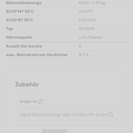
Kältemittelmenge
R290 / 2.10 kg
SCOP MT 55°C
4.34/171
SCOP NT 35°C
5.92/234
Typ
AC5120P
Wärmequelle
Luft-/Wasser
Anzahl der Geräte
6
max. Betriebsstrom Verdichter
16.7 A
Zubehör
Artikel-Nr.
29.01030080