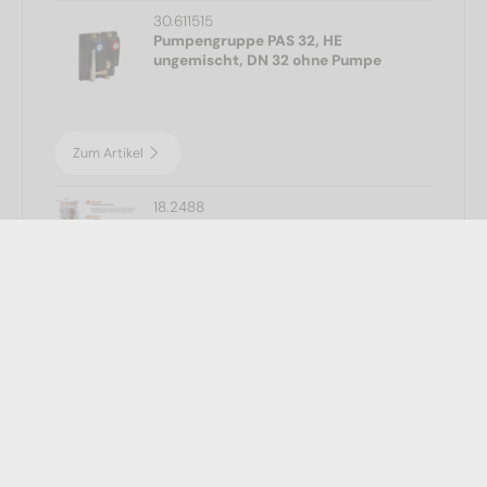
30.611515
Pumpengruppe PAS 32, HE
ungemischt, DN 32 ohne Pumpe
Zum Artikel
18.2488
Sonnentank 1000l Systemspeicher
Zum Artikel
30.463030
ESBE 3-Wege-Umschaltventil mit
Stellmotor, DN 25, 1" IG
Zum Artikel